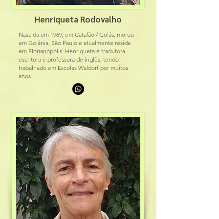
Henriqueta Rodovalho
Nascida em 1969, em Catalão / Goiás, morou
em Goiânia, São Paulo e atualmente reside
em Florianópolis. Henriqueta é tradutora,
escritora e professora de inglês, tendo
trabalhado em Escolas Waldorf por muitos
anos.