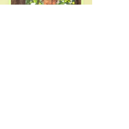
Patrícia Campos
Nascida em 1971, em Goiânia/Goiás, é
formada em Design Gráfico pela
Universidade de Brasília.
Após o nascimento de sua filha, interessou-se
pela pedagogia Waldorf e fez a formação em
Terapia Artística Antroposófica (Associação
Sagres
2005-2010)
. Participou ativamente da
comunidade escolar e interessou-se pelos
processos sociais, motivo pelo qual também